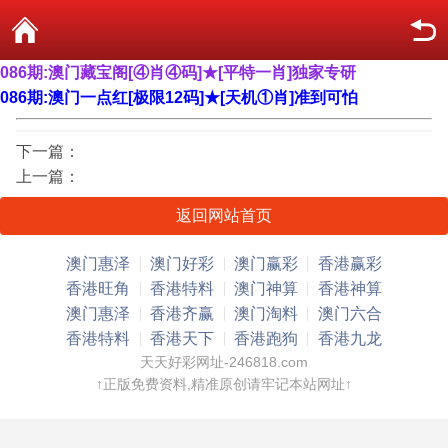
086期:澳门藏宝阁[④肖④码]★[平特一肖]独家专研
086期:澳门一点红[极限12码]★[天机①肖]准到可怕
下一篇：
上一篇：
返回网站首页
澳门惠泽
澳门好彩
澳门赢彩
香港赢彩
香港旺角
香港特料
澳门神算
香港神算
澳门惠泽
香港齐赢
澳门淘料
澳门六合
香港特料
香港天下
香港跑狗
香港九龙
天天好彩网址-246818.com
↑正版免费资料,精准原创请牢记本站网址↑