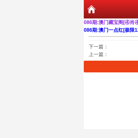
086期:澳门藏宝阁[④肖
086期:澳门一点红[极限
下一篇：
上一篇：