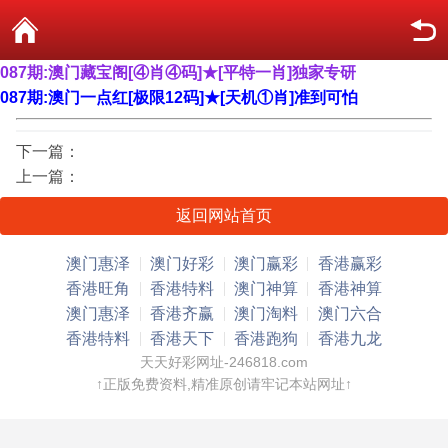
087期:澳门藏宝阁[④肖④码]★[平特一肖]独家专研
087期:澳门一点红[极限12码]★[天机①肖]准到可怕
下一篇：
上一篇：
返回网站首页
澳门惠泽
澳门好彩
澳门赢彩
香港赢彩
香港旺角
香港特料
澳门神算
香港神算
澳门惠泽
香港齐赢
澳门淘料
澳门六合
香港特料
香港天下
香港跑狗
香港九龙
天天好彩网址-246818.com
↑正版免费资料,精准原创请牢记本站网址↑