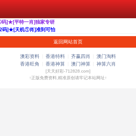
④码]★[平特一肖]独家专研
12码]★[天机①肖]准到可怕
返回网站首页
澳彩资料
香港特料
齐赢四肖
澳门淘料
香港旺角
香港神算
澳门神算
神算六肖
[天天好彩-712828.com]
↑正版免费资料,精准原创请牢记本站网址↑