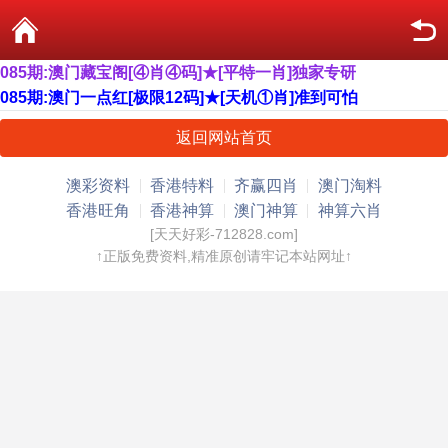
085期:澳门藏宝阁[④肖④码]★[平特一肖]独家专研
085期:澳门一点红[极限12码]★[天机①肖]准到可怕
返回网站首页
澳彩资料
香港特料
齐赢四肖
澳门淘料
香港旺角
香港神算
澳门神算
神算六肖
[天天好彩-712828.com]
↑正版免费资料,精准原创请牢记本站网址↑