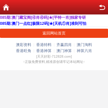
085期:澳门藏宝阁[④肖④码]★[平特一肖]独家专研
085期:澳门一点红[极限12码]★[天机①肖]准到可怕
返回网站首页
澳彩资料
香港特料
齐赢四肖
澳门淘料
香港旺角
香港神算
澳门神算
神算六肖
[天天好彩-712828.com]
↑正版免费资料,精准原创请牢记本站网址↑